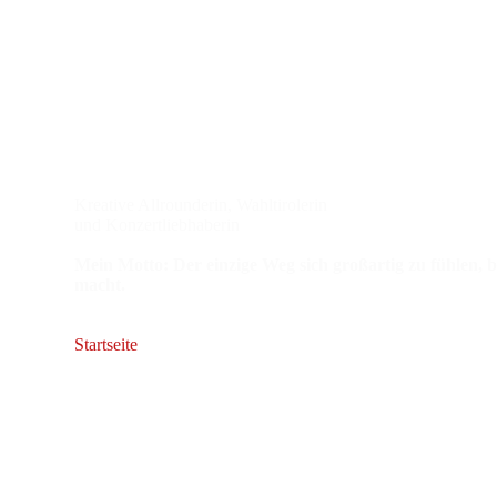
Das Gesicht
hint
ME Werbeagentu
Kreative Allrounderin, Wahltirolerin
und Konzertliebhaberin
Mein Motto: Der einzige Weg sich großartig zu fühlen, b
macht.
Startseite
Über mich