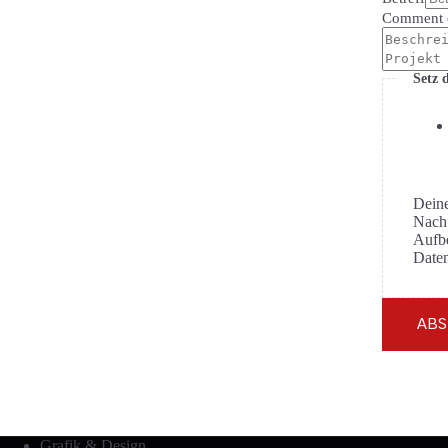
Comment 
Setz 
Deine
Nach 
Aufbewahrun
Daten
AB
Grafik & Design