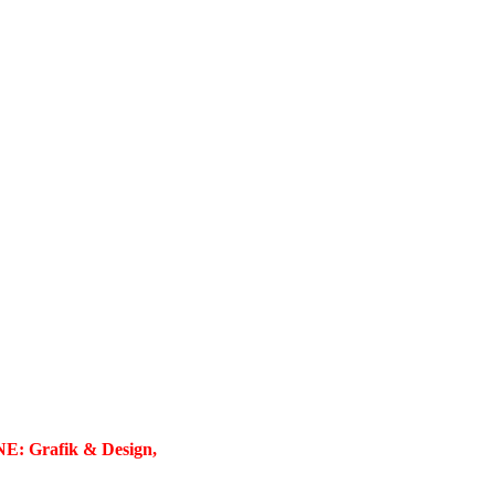
UR by
NE: Grafik & Design,