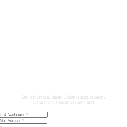
nschaft. Gemeinsam lassen wir dein
… führte mich so durch eine Ausb
erden und deine Visionen in die
Kolleg, bevor ich an der FH Kufste
 sondern auch erlebt wird.
habe. UND VOILÀ – ME Werbeagen
Es gibt eine Lösung: It's ME
Du hast Fragen, Ideen, Gedankenexplosionen?
Dann nix wie los und schreib mir!