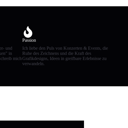
Passion
er- und
Ich liebe den Puls von Konzerten & Events, die
en" in
Ruhe des Zeichnens und die Kraft des
 Schreib mich
Grafikdesigns, Ideen in greifbare Erlebnisse zu
verwandeln.