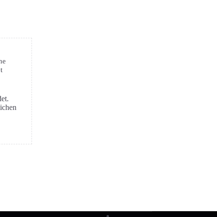
ne
t
et.
lichen