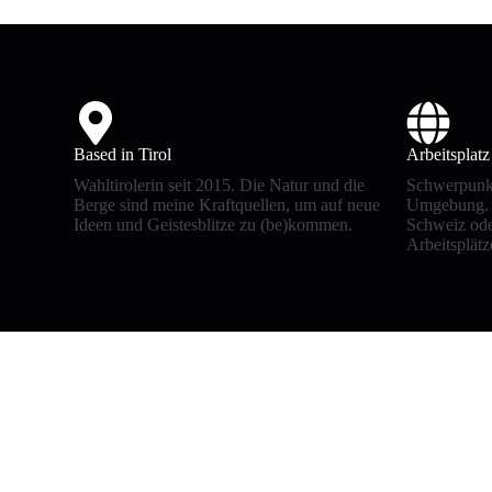
Based in Tirol
Arbeitsplatz
Wahltirolerin seit 2015. Die Natur und die
Schwerpunkt
Berge sind meine Kraftquellen, um auf neue
Umgebung. 
Ideen und Geistesblitze zu (be)kommen.
Schweiz ode
Arbeitsplätz