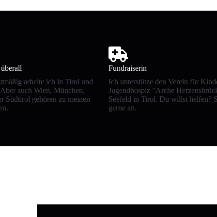
 überall
Fundraiserin
mäßig arbeite ich in Tirol und
Ich unterstütze den Verein für Kind
Aber auch Wien, München,
Jugendhospiz "Arche Herzensbrück
r Südtirol gehören zu meinen
Seefeld in Tirol. Du willst helfen?
en.
gerne an.