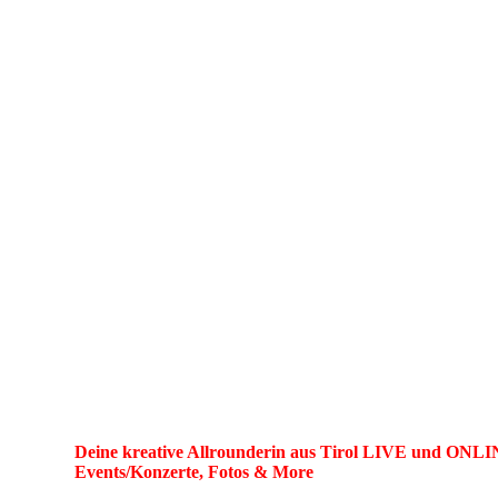
ME
WERBEAGENT
Marlies
Deine kreative Allrounderin aus Tirol LIVE und ONLI
Events/Konzerte, Fotos & More