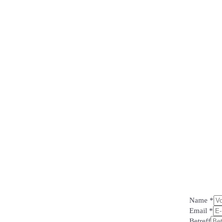
Alles beginnt mit einer Vision, einer Idee oder einer Leide
Projekt zum Leben erwecken.
Lass uns gemeinsam kreativ w
Realität umsetzen! Damit deine Geschichte nicht nur erzählt,
Name
*
Email
*
Betreff