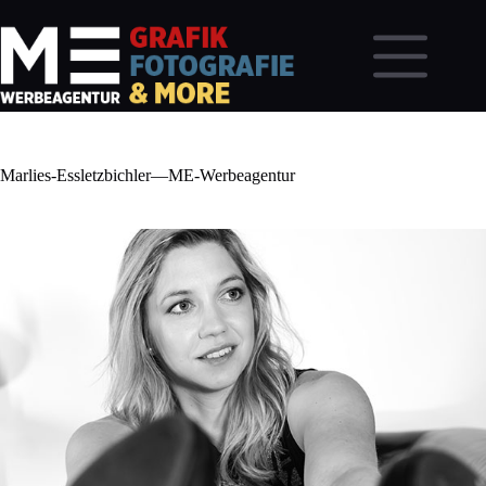
Zum
Inhalt
springen
Marlies-Essletzbichler—ME-Werbeagentur