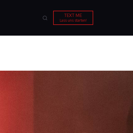
TEXT ME
Lass uns starten!