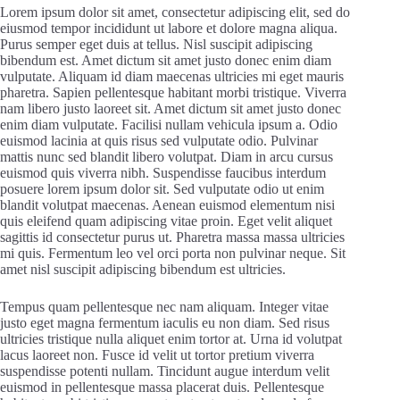
Lorem ipsum dolor sit amet, consectetur adipiscing elit, sed do
eiusmod tempor incididunt ut labore et dolore magna aliqua.
Purus semper eget duis at tellus. Nisl suscipit adipiscing
bibendum est. Amet dictum sit amet justo donec enim diam
vulputate. Aliquam id diam maecenas ultricies mi eget mauris
pharetra. Sapien pellentesque habitant morbi tristique. Viverra
nam libero justo laoreet sit. Amet dictum sit amet justo donec
enim diam vulputate. Facilisi nullam vehicula ipsum a. Odio
euismod lacinia at quis risus sed vulputate odio. Pulvinar
mattis nunc sed blandit libero volutpat. Diam in arcu cursus
euismod quis viverra nibh. Suspendisse faucibus interdum
posuere lorem ipsum dolor sit. Sed vulputate odio ut enim
blandit volutpat maecenas. Aenean euismod elementum nisi
quis eleifend quam adipiscing vitae proin. Eget velit aliquet
sagittis id consectetur purus ut. Pharetra massa massa ultricies
mi quis. Fermentum leo vel orci porta non pulvinar neque. Sit
amet nisl suscipit adipiscing bibendum est ultricies.
Tempus quam pellentesque nec nam aliquam. Integer vitae
justo eget magna fermentum iaculis eu non diam. Sed risus
ultricies tristique nulla aliquet enim tortor at. Urna id volutpat
lacus laoreet non. Fusce id velit ut tortor pretium viverra
suspendisse potenti nullam. Tincidunt augue interdum velit
euismod in pellentesque massa placerat duis. Pellentesque