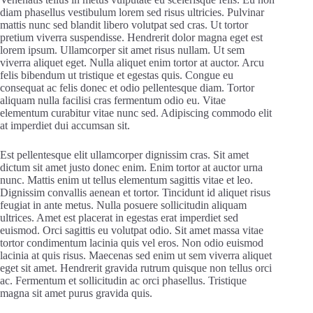
diam phasellus vestibulum lorem sed risus ultricies. Pulvinar
mattis nunc sed blandit libero volutpat sed cras. Ut tortor
pretium viverra suspendisse. Hendrerit dolor magna eget est
lorem ipsum. Ullamcorper sit amet risus nullam. Ut sem
viverra aliquet eget. Nulla aliquet enim tortor at auctor. Arcu
felis bibendum ut tristique et egestas quis. Congue eu
consequat ac felis donec et odio pellentesque diam. Tortor
aliquam nulla facilisi cras fermentum odio eu. Vitae
elementum curabitur vitae nunc sed. Adipiscing commodo elit
at imperdiet dui accumsan sit.
Est pellentesque elit ullamcorper dignissim cras. Sit amet
dictum sit amet justo donec enim. Enim tortor at auctor urna
nunc. Mattis enim ut tellus elementum sagittis vitae et leo.
Dignissim convallis aenean et tortor. Tincidunt id aliquet risus
feugiat in ante metus. Nulla posuere sollicitudin aliquam
ultrices. Amet est placerat in egestas erat imperdiet sed
euismod. Orci sagittis eu volutpat odio. Sit amet massa vitae
tortor condimentum lacinia quis vel eros. Non odio euismod
lacinia at quis risus. Maecenas sed enim ut sem viverra aliquet
eget sit amet. Hendrerit gravida rutrum quisque non tellus orci
ac. Fermentum et sollicitudin ac orci phasellus. Tristique
magna sit amet purus gravida quis.