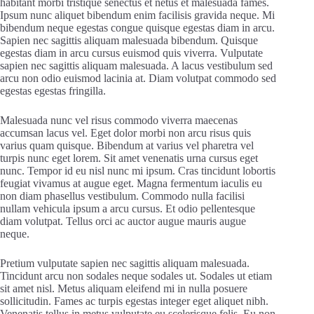
habitant morbi tristique senectus et netus et malesuada fames.
Ipsum nunc aliquet bibendum enim facilisis gravida neque. Mi
bibendum neque egestas congue quisque egestas diam in arcu.
Sapien nec sagittis aliquam malesuada bibendum. Quisque
egestas diam in arcu cursus euismod quis viverra. Vulputate
sapien nec sagittis aliquam malesuada. A lacus vestibulum sed
arcu non odio euismod lacinia at. Diam volutpat commodo sed
egestas egestas fringilla.
Malesuada nunc vel risus commodo viverra maecenas
accumsan lacus vel. Eget dolor morbi non arcu risus quis
varius quam quisque. Bibendum at varius vel pharetra vel
turpis nunc eget lorem. Sit amet venenatis urna cursus eget
nunc. Tempor id eu nisl nunc mi ipsum. Cras tincidunt lobortis
feugiat vivamus at augue eget. Magna fermentum iaculis eu
non diam phasellus vestibulum. Commodo nulla facilisi
nullam vehicula ipsum a arcu cursus. Et odio pellentesque
diam volutpat. Tellus orci ac auctor augue mauris augue
neque.
Pretium vulputate sapien nec sagittis aliquam malesuada.
Tincidunt arcu non sodales neque sodales ut. Sodales ut etiam
sit amet nisl. Metus aliquam eleifend mi in nulla posuere
sollicitudin. Fames ac turpis egestas integer eget aliquet nibh.
Venenatis tellus in metus vulputate eu scelerisque felis. Eu non